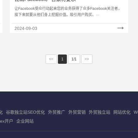
让Facebook受众行动起来您的业务获得了众多Facebook关注者，
接下来就要从他们身上挖掘价值。吸引用户购买、···
2024-09-03
<<
1
1/1
>>
化
谷歌独立站SEO优化
外贸推广
外贸营销
外贸独立站
网站优化
W
dex开户
企业网站