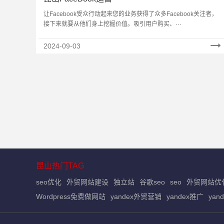
让Facebook受众行动起来您的业务获得了众多Facebook关注者，
接下来就要从他们身上挖掘价值。吸引用户购买、···
2024-09-03
昆山热门TAG
seo优化
外贸网站建设
独立站
谷歌seo
seo
外贸网站优
Wordpress免费做网站
yandex外贸营销
yandex推广
yan