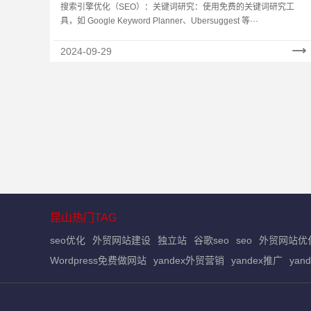
搜索引擎优化（SEO）：关键词研究：使用免费的关键词研究工
具，如 Google Keyword Planner、Ubersuggest 等···
2024-09-29
昆山热门TAG
seo优化
外贸网站建设
独立站
谷歌seo
seo
外贸网站优
Wordpress免费做网站
yandex外贸营销
yandex推广
yan