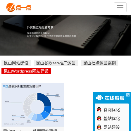
苏
州
点
一
点
网
络
技
术
有
限
公
司
昆山网站建设
昆山谷歌seo推广运营
昆山社媒运营案例
昆山Wordpress网站建设
官网优化
整站优化
网站建设