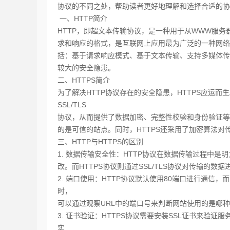
协议
的
不同之处，帮助读者更好地理解和选择合适的协
一、HTTP简介
HTTP，即超文本传输协议，是一种用于从WWW服
求和响应的格式，是互联网上应用最为广泛的一种网络
括：基于请求响应模式、基于文本传输、支持多媒体传
较大的安全隐患。
二、HTTPS简介
为了解决HTTP协议存在的安全隐患，HTTPS应运而
SSL/TLS
协
议，从而提供了数据加密、完整性校验和身份验证等功
的是可
信的站点。同时，HTTPS还采用了加密算法
三、HTTP与HTTPS的区别
1. 数据传输安全性：HTTP协议在数据传输过程中
改。而HTTPS协议则通过SSL/TLS协议对传输的
2. 端口使用：HTTP协议默认使用80端口进行通信，
时，
可以通过观察URL中的端口号来判断网站使用的是哪
3. 证书验证：HTTPS协议需要安装SSL证书来验证
实