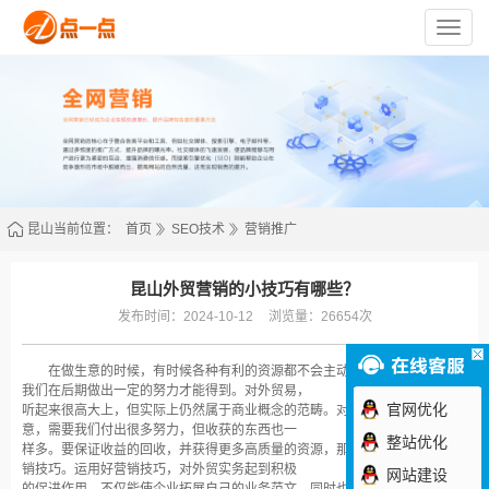
苏
州
点
一
点
网
络
技
术
有
限
公
司
昆山当前位置：
首页
SEO技术
营销推广
昆山外贸营销的小技巧有哪些？
发布时间：2024-10-12
浏览量：26654次
在做生意的时候，有时候各种有利的资源都不会主动送货上门，而是需要
我们在后期做出一定的努力才能得到。对外贸易，
官网优化
听
起来很高大上，但实际上仍然属于商业概念的范畴。对外贸易一般都是大生
意，需要我们付出很多努力，但收获的东西也一
整站优化
样
多。要保证收益的回收，并获得更多高质量的资源，那就必须具备必要的营
销技巧。运用好营销技巧，对外贸实务起到积极
网站建设