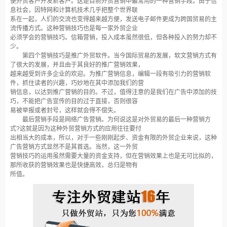
便外贸客户开发新客户。这是目前外贸营销中最常用的一种营销手段。由于信
息社会，因特网和计算机技术几乎把整个世界联
系在一起，人们的交流也变得越来越方便，发送电子邮件更成为跨国贸易的主
流传播方式。这种营销技巧也是每一家外贸企业
必须学会的营销技巧。信箱营销，投入成本虽然很低，但各种投入的努力却不
少。
第四个营销技巧是推广外贸软件。当今国际贸易的发展，软文营销方式有
了很大的发展，并且由于其良好的推广营销效果，
越来越受到许多企业的欢迎。为推广营销信息，编辑一段有吸引力的营销软
件，抓住读者的兴趣，巧妙地在其中添加我们的营
销信息，以达到推广营销的目的。不过，值得注意的是我们在广告中添加的技
巧，不能把广告宣传的目的过于直接，否则很容
易被举报或者封号，这样就会得不偿失。
最后营销手段是网络广告营销。为何说这是对外贸易的最后一种营销方
式?这就是因为这种外贸营销方式的应用往往要付
出相当大的成本，所以，对于一些刚刚起步、资金有限的外贸企业来说，这种
广告营销方式显然不是其首选。当然，这一外贸
营销技巧的运用虽然需要大量的资金支持，但在营销效果上也是无可比拟的，
那所收获的营销效果也是快捷高效，总归是物有
所值。