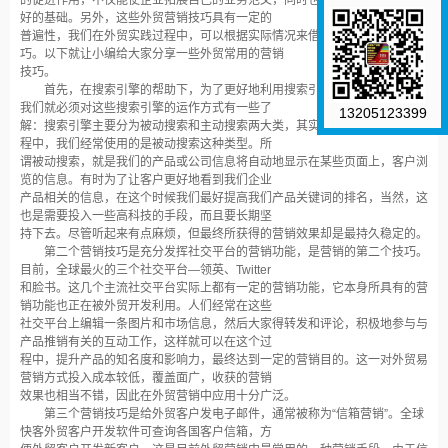
的
促进作用，不仅能使企业拓展自己的业务范文，同时也为今后的发展打下良
好的基础。另外，这些外贸营销技巧具有一定的
普
遍性，我们在外贸实践过程中，可以根据实际情况来借鉴这些外贸营销技
巧。以下就让小编给大家分享一些外贸常
用
的营销
技巧。
首先，在搜索引擎的帮助下，为了更好地利用搜索引擎来进行外贸营销，
我们就必须对这些搜索引擎的运作方式有一些了
13205123399
解：搜索引擎主要分为被动搜索和主动搜索两大类，其实，在搜索引擎营销过
程中，我们经常使用的是被动搜索这种类型。所
谓被动搜索，就是我们的产品或公司信息将自动地显示在某些页面上，客户浏
览的信息。有时为了让客户更好地看到我们企业
产品相关的信息，在这个时候我们最好提高我们产品关键词的排名，当然，这
也是需要投入一些高科技的手段，而且要长期坚
持下去。尽管听起来有点麻烦，但最终所获得的营销效果却是最持久稳定的。
第二个营销技巧是充分发挥社交平台的营销功能，是营销的第二个技巧。
目前，全球最火的三个社交平台—领英、Twitter
和脸书。这几个主流社交平台实际上都有一定的营销功能，它本身所具有的营
销功能也正在被外贸开发利用。人们经常在这些
社交平台上编辑一条图片和市场信息，然后大家得转发和评论，积极地参与与
产品推销有关的互动工作，这样就可以在这个过
程中，提升产品的知名度和影响力，最终达到一定的营销目的。这一对外贸易
营销方式投入成本较低，覆盖面广，收获的营销
效果也相当不错，因此在外贸营销中应用十分广泛。
第三个营销技巧是给外贸客户发电子邮件，通常被称为“信箱营销”。全球
快客外贸客户开发软件可查询各国客户信箱，方